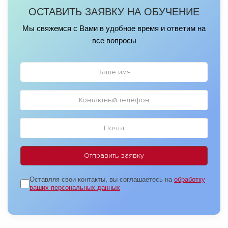
пользуется успехом и проводится довольно часто. С
знаний и хотите научиться разрабатывать, составлять и
ОСТАВИТЬ ЗАЯВКУ НА ОБУЧЕНИЕ
прописаны план обучения, расписание, стоимость,
актуальными датами начала обучения можно ознакомиться
писать бизнес-планы – все обязательно получится.
права и обязанности сторон.
на сайте или позвонив по телефону.
Мы свяжемся с Вами в удобное время и ответим на
Оплачивать обучение можно сразу за весь курс,
все вопросы
поэтапно за каждую ступень программы или
воспользоваться беспроцентной рассрочкой,
предоставляемой центром.
Оставляя свои контакты, вы соглашаетесь на
обработку
ваших персональных данных